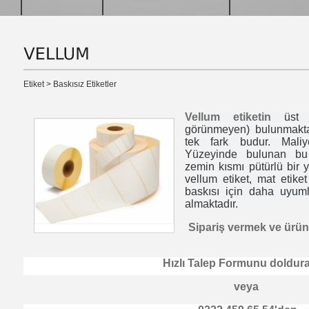
Etiket > Baskısız Etiketler
Vellum etiketin
üst yü
görünmeyen) bulunmaktad
tek fark budur. Maliye
Yüzeyinde bulunan bu ç
zemin kısmı pütürlü bir y
vellum etiket,
mat etiket
baskısı için daha uyum
almaktadır.
Sipariş vermek ve ürünl
Hızlı Talep Formunu
doldura
veya