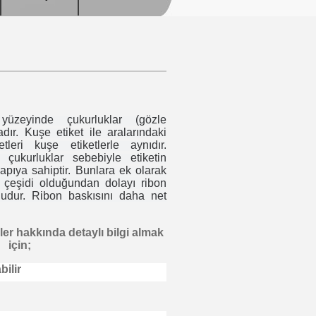
zeyinde çukurluklar (gözle
ır. Kuşe etiket ile aralarındaki
tleri kuşe etiketlerle aynıdır.
ukurluklar sebebiyle etiketin
apıya sahiptir. Bunlara ek olarak
 çeşidi olduğundan dolayı ribon
ludur. Ribon baskısını daha net
er hakkında detaylı bilgi almak
için;
bilir