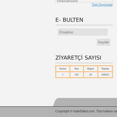
-
BARKOD NASIL VE NEREDEN
Tüm Duyurular
ALINIR?
-
EAN ÜLKE KODLARI
-
BARKODUN YARARLARI
-
TÜM BARKOD YAZICI
SÜRÜCÜLERİ
-
Label View
-
BarTender KULLANIM TALİMATI
-
THERMAL TRANSFER RİBBON
HAKKINDA
-
ZEBRA, MOTOROLAYI SATIN ALDI
-
ZEBRA LP/TLP 2844 YAZICILARIN
ÜRETİMİ DURDURULDU
-
Web Sayfamız Yayında
Online
Dün
Bugün
Toplam
1
103
58
166842
Copyright © GateEtiket.com. Tüm hakları sak