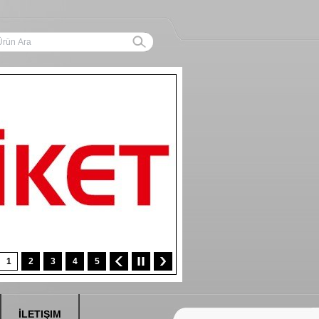
1
2
3
4
5
İLETIŞIM