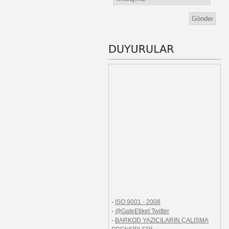
-
İSO 9001 - 2008
-
@GateEtiket Twitter
-
BARKOD YAZICILARIN ÇALIŞMA
PRENSİPLERİ