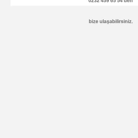
0232 459 65 54
'den
bize ulaşabilirsiniz.